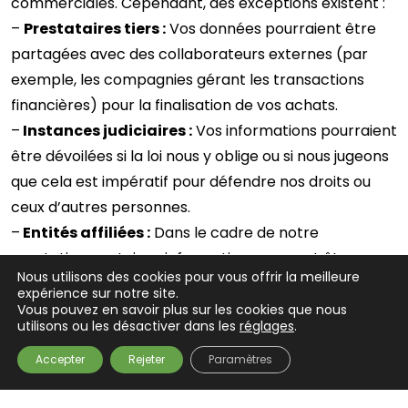
commerciales. Cependant, des exceptions existent :
–
Prestataires tiers :
Vos données pourraient être
partagées avec des collaborateurs externes (par
exemple, les compagnies gérant les transactions
financières) pour la finalisation de vos achats.
–
Instances judiciaires :
Vos informations pourraient
être dévoilées si la loi nous y oblige ou si nous jugeons
que cela est impératif pour défendre nos droits ou
ceux d’autres personnes.
–
Entités affiliées :
Dans le cadre de notre
prestation, certaines informations peuvent être
Nous utilisons des cookies pour vous offrir la meilleure
échangées avec nos partenaires stratégiques.
expérience sur notre site.
Vous pouvez en savoir plus sur les cookies que nous
utilisons ou les désactiver dans les
réglages
.
4. Protection des informations
Accepter
Rejeter
Paramètres
Nous employons une gamme de mesures pour
garantir la sécurité de vos informations, empêchant